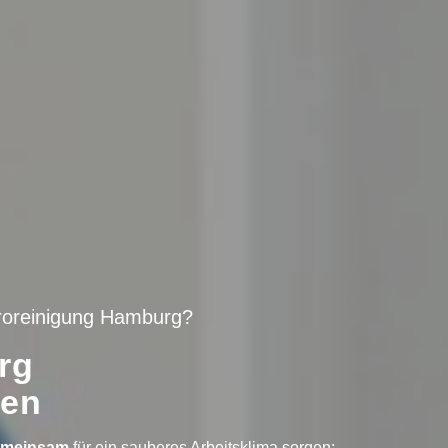
üroreinigung Hamburg?
rg
men
emeinsam
für ein sauberes Arbeitsklima sorgen: