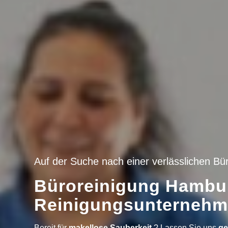
Auf der Suche nach einer verlässlichen B
Büroreinigung Hambu
Reinigungsunterneh
Bereit für
makellose Sauberkeit
? Lassen Sie uns
g