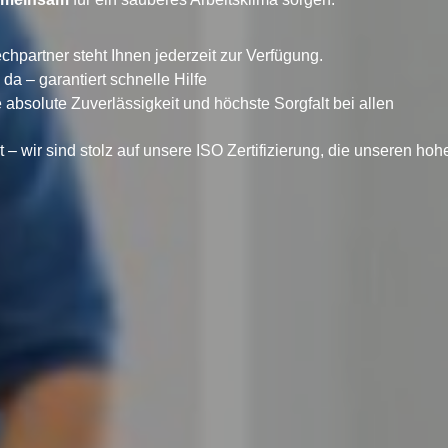
chpartner steht Ihnen jederzeit zur Verfügung.
da – garantiert schnelle Hilfe
 absolute Zuverlässigkeit und höchste Sorgfalt bei allen
t – wir sind stolz auf unsere ISO Zertifizierung, die unseren hoh