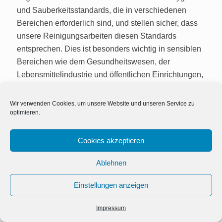
und Sauberkeitsstandards, die in verschiedenen
Bereichen erforderlich sind, und stellen sicher, dass
unsere Reinigungsarbeiten diesen Standards
entsprechen. Dies ist besonders wichtig in sensiblen
Bereichen wie dem Gesundheitswesen, der
Lebensmittelindustrie und öffentlichen Einrichtungen,
wo hohe Hygienestandards unabdingbar sind. Mit der
MS Gebäudereinigung können Sie sicher sein, dass
Wir verwenden Cookies, um unsere Website und unseren Service zu
optimieren.
alle gesetzlichen Vorgaben und
branchenspezifischen Anforderungen erfüllt werden.
Cookies akzeptieren
Nachhaltigkeit und Umweltschutz
Ablehnen
Ein zentraler Bestandteil unserer Gebäudereinigung
in Wandsbek ist unser Engagement für
Einstellungen anzeigen
Kontakt
Umweltfreundlichkeit und Nachhaltigkeit. Wir nutzen
Impressum
umweltverträgliche Reinigungsmittel und -methoden,
Open
chaty